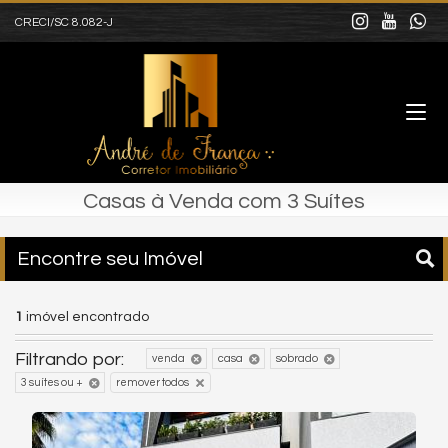
CRECI/SC 8.082-J
Casas à Venda com 3 Suítes
Encontre seu Imóvel
1
imóvel encontrado
Filtrando por:
venda
casa
sobrado
3 suítes ou +
remover todos