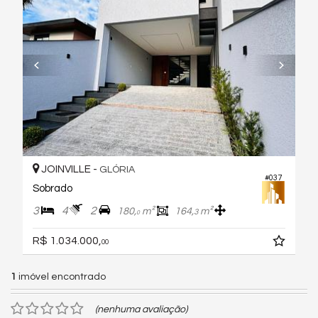
JOINVILLE -
GLÓRIA
#037
Sobrado
3
4
2
180,
m²
164,
m²
3
0
R$ 1.034.000,
00
1
imóvel encontrado
(nenhuma avaliação)