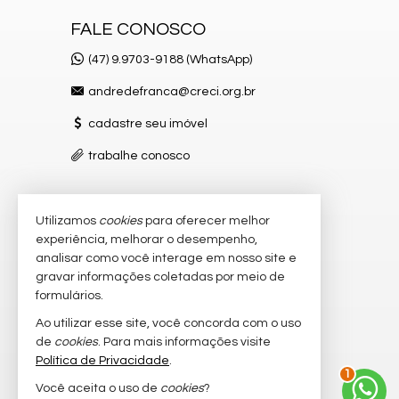
FALE CONOSCO
(47) 9.9703-9188 (WhatsApp)
andredefranca@creci.org.br
cadastre seu imóvel
trabalhe conosco
Utilizamos
cookies
para oferecer melhor
VEJA MAIS
experiência, melhorar o desempenho,
receba nosso newsletter
analisar como você interage em nosso site e
gravar informações coletadas por meio de
indicadores financeiros
formulários.
imóveis favoritos
Ao utilizar esse site, você concorda com o uso
de
cookies
. Para mais informações visite
mapa de imóveis
Política de Privacidade
.
1
Você aceita o uso de
cookies
?