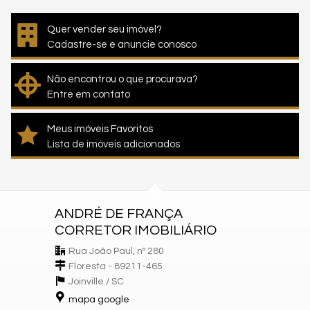
Quer vender seu imóvel?
Cadastre-se e anuncie conosco
Não encontrou o que procurava?
Entre em contato
Meus imóveis Favoritos
Lista de imóveis adicionados
ANDRÉ DE FRANÇA
CORRETOR IMOBILIÁRIO
Rua João Paul, nº 280
Floresta - 89211-465
Joinville /
SC
mapa google