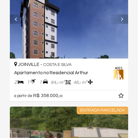
JOINVILLE -
COSTA E SILVA
#065
Apartamento no Residencial Arthur
2
1
1
64,
m²
48,
m²
0
0
R$ 358.000,
a partir de
00
ENTRADA PARCELADA