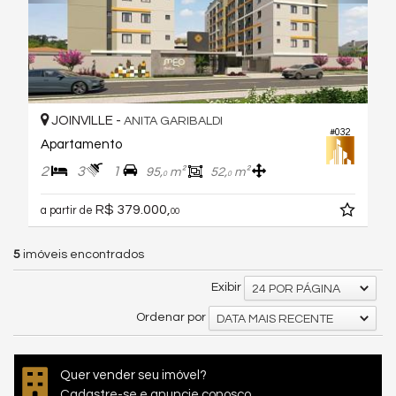
JOINVILLE -
ANITA GARIBALDI
#032
Apartamento
2
3
1
95,
m²
52,
m²
0
0
R$ 379.000,
a partir de
00
5
imóveis encontrados
Exibir
24 POR PÁGINA
Ordenar por
DATA MAIS RECENTE
Quer vender seu imóvel?
Cadastre-se e anuncie conosco