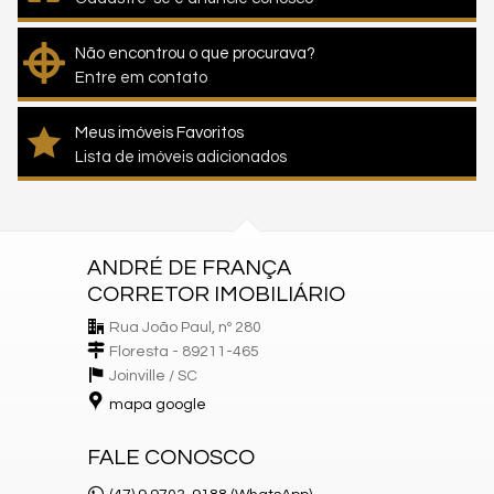
Não encontrou o que procurava?
Entre em contato
Meus imóveis Favoritos
Lista de imóveis adicionados
ANDRÉ DE FRANÇA
CORRETOR IMOBILIÁRIO
Rua João Paul, nº 280
Floresta - 89211-465
Joinville /
SC
mapa google
FALE CONOSCO