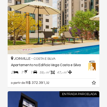
JOINVILLE -
COSTA E SILVA
#029
Apartamento no Edifício Vega Costa e Silva
2
1
1
59,
m²
47,
m²
0
0
R$ 372.391,
a partir de
32
ENTRADA PARCELADA