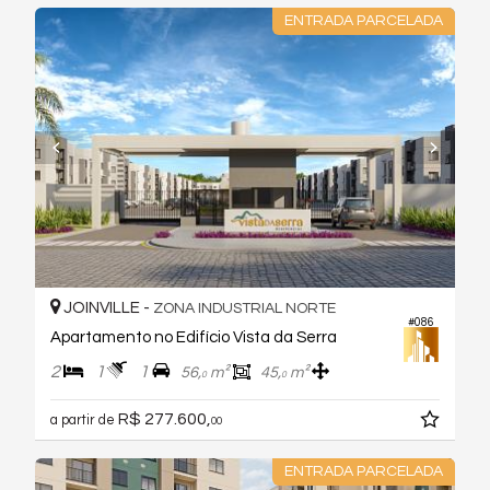
ENTRADA PARCELADA
JOINVILLE -
ZONA INDUSTRIAL NORTE
#086
Apartamento no Edifício Vista da Serra
2
1
1
56,
m²
45,
m²
0
0
R$ 277.600,
a partir de
00
ENTRADA PARCELADA