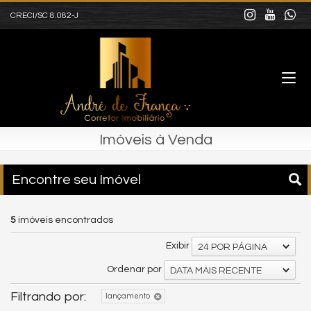
CRECI/SC 8.082-J
Imóveis à Venda
Encontre seu Imóvel
5
imóveis encontrados
Exibir
24 POR PÁGINA
Ordenar por
DATA MAIS RECENTE
Filtrando por:
lançamento