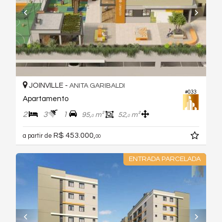
JOINVILLE -
ANITA GARIBALDI
#033
Apartamento
2
3
1
95,
m²
52,
m²
0
0
R$ 453.000,
a partir de
00
ENTRADA PARCELADA