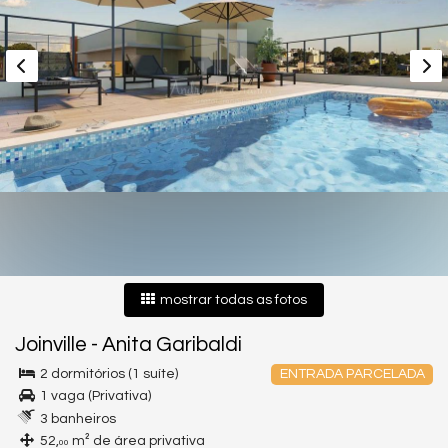
mostrar todas as fotos
Joinville
-
Anita Garibaldi
2 dormitórios (1 suíte)
ENTRADA PARCELADA
1 vaga (Privativa)
3 banheiros
52,
m² de área privativa
00