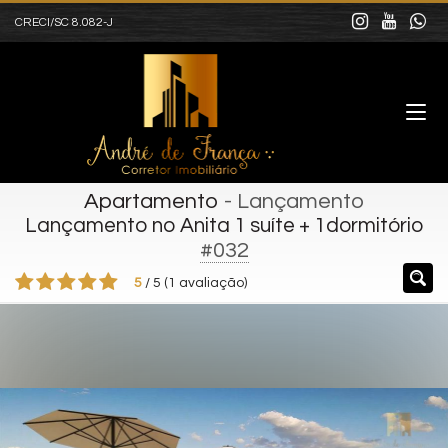
CRECI/SC 8.082-J
Apartamento
- Lançamento
Lançamento no Anita 1 suíte + 1dormitório
#032
5
/
5
(
1
avaliação)