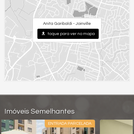
Anita Garibaldi - Joinville
toque para ver no mapa
Imóveis Semelhantes
DA