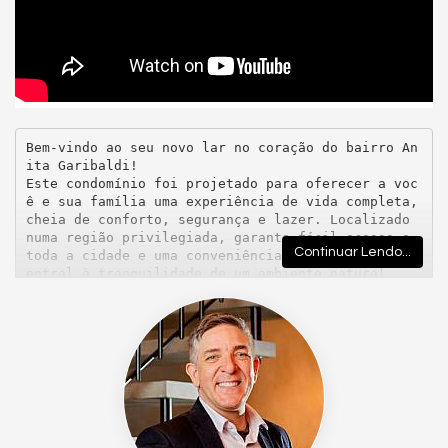
Bem-vindo ao seu novo lar no coração do bairro An
ita Garibaldi!

Este condomínio foi projetado para oferecer a voc
ê e sua família uma experiência de vida completa, 
cheia de conforto, segurança e lazer. Localizado 
numa região privilegiada, garante fácil acesso a 
Continuar Lendo...
toda a cidade e uma conveniência de um endereço c
entral à tranquilidade de um ambiente natural.

Infraestrutura Completa e Conforto para o seu Est
ilo de Vida

Este condomínio foi cuidadosamente planejado para 
atender a todas as suas necessidades e superar su
as expectativas:

Acessibilidade para PNE : Espaços pensados para t
odos, com acessibilidade em toda a infraestrutur
a.

Aquecimento a Gás e Gás Individual : Com conforto 