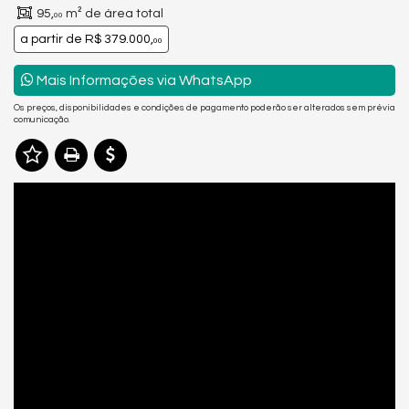
95,
m² de área total
00
a partir de
R$ 379.000,
00
Mais Informações via WhatsApp
Os preços, disponibilidades e condições de pagamento poderão ser alterados sem prévia
comunicação.