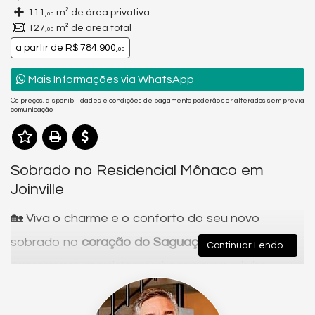
111,
m² de área privativa
00
127,
m² de área total
00
a partir de
R$ 784.900,
00
Mais Informações via WhatsApp
Os preços, disponibilidades e condições de pagamento poderão ser alterados sem prévia
comunicação.
Sobrado no Residencial Mônaco em
Joinville
🏡 Viva o charme e o conforto do seu novo
sobrado no
coração do Saguaçu – Joinville
Continuar Lendo...
Apresentamos um projeto exclusivo para quem valoriza
qualidade, design e localização privilegiada. No bairro
Saguaçu, um dos mais desejados de Joinville, nasce um
empreendimento que une bom gosto, funcionalidade e