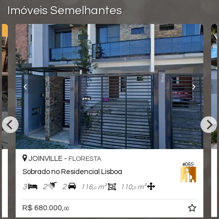
Imóveis Semelhantes
A
JOINVILLE -
FLORESTA
#069
Sobrado no Residencial Lisboa
3
2
2
116,
m²
110,
m²
0
0
R$ 680.000,
00