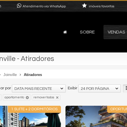
8
Atendimento via WhatsApp
imóveis favoritos
SOBRE
VENDAS
ille - Atiradores
Joinville
Atiradores
ar por
Exibir
DATA MAIS RECENTE
24 POR PÁGINA
apartamento
remover todos
1 SUÍTE + 2 DORMITÓRIOS
OPORTU