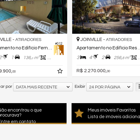
VILLE -
JOINVILLE -
ATIRADORES
ATIRADORES
#012
Apartamento no Edifício Fernando de Noronha
Apartamento no Edi
2
1
3
4
2
136,
m²
93,
m²
256,
m²
8
0
0
R$ 2.270.000,
9.900,
00
00
ar por
Exibir
DATA MAIS RECENTE
24 POR PÁGINA
Não encontrou o que
Meus imóveis Favoritos
procurava?
Lista de imóveis adicion
Entre em contato