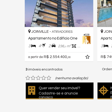
JOINVILLE -
JOIN
ATIRADORES
#028
Apartamento no Edifício One
3
4
2
3
236,
m²
206,
m²
0
0
R$ 2.554.400,
R$ 74
a partir de
00
Orden
3
imóveis encontrados
(nenhuma avaliação)
Quer vender seu imóvel?
Cadastre-se e anuncie
conosco