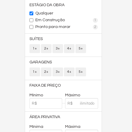
ESTÁGIO DA OBRA
Qualquer
Em Construção
1
Pronto para morar
2
SUÍTES
1+
2+
3+
4+
5+
GARAGENS
1+
2+
3+
4+
5+
FAIXA DE PREÇO
Mínimo
Máximo
ÁREA PRIVATIVA
Mínima
Máxima