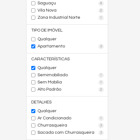
Saguaçu
4
Vila Nova
2
Zona Industrial Norte
1
TIPO DE IMÓVEL
Qualquer
Apartamento
3
CARACTERÍSTICAS
Qualquer
Semimobiliado
1
Sem Mobília
1
Alto Padrão
2
DETALHES
Qualquer
Ar Condicionado
1
Churrasqueira
3
Sacada com Churrasqueira
3