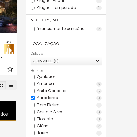
Aluguel Anual
1
Aluguel Temporada
1
NEGOCIAÇÃO
financiamento bancário
2
#071
LOCALIZAÇÃO
fício Res Ópera
Cidade
199,
m²
6
JOINVILLE (3)
Bairros
Qualquer
América
3
Anita Garibaldi
6
Atiradores
3
Bom Retiro
1
Costa e Silva
3
ados
Floresta
9
Glória
7
Itaum
1