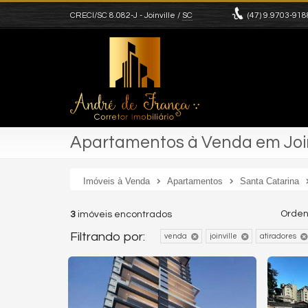
CRECI/SC 8.082-J
- Joinville /
SC
(47)
9.9703-918
Apartamentos à Venda em Joinv
Imóveis à Venda
Apartamentos
Santa Catarina
Orden
3
imóveis encontrados
Filtrando por:
venda
joinville
atiradores