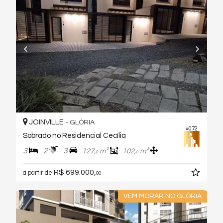
JOINVILLE -
GLÓRIA
#072
Sobrado no Residencial Cecília
3
2
3
127,
m²
102,
m²
0
0
R$ 699.000,
a partir de
00
VEM MORAR NO GLÓRIA