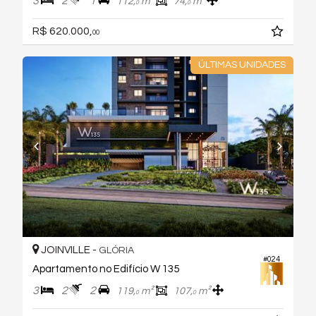
3
2
1
112,
m²
74,
m²
0
0
R$ 620.000,
00
ÚLTIMAS UNIDADES
JOINVILLE -
GLÓRIA
#024
Apartamento no Edifício W 135
3
2
2
119,
m²
107,
m²
0
0