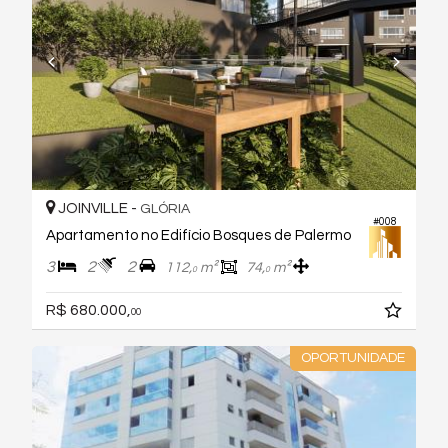
JOINVILLE -
GLÓRIA
#008
Apartamento no Edifício Bosques de Palermo
3
2
2
112,
m²
74,
m²
0
0
R$ 680.000,
00
OPORTUNIDADE