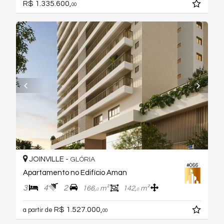
R$ 1.335.600,
00
JOINVILLE -
GLÓRIA
#066
Apartamento no Edifício Aman
3
4
2
166,
m²
142,
m²
0
0
R$ 1.527.000,
a partir de
00