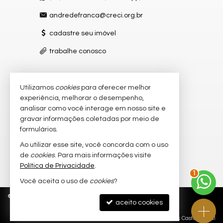
andredefranca@creci.org.br
cadastre seu imóvel
trabalhe conosco
Utilizamos
cookies
para oferecer melhor
VEJA MAIS
experiência, melhorar o desempenho,
receba nosso newsletter
analisar como você interage em nosso site e
gravar informações coletadas por meio de
indicadores financeiros
formulários.
imóveis favoritos
Ao utilizar esse site, você concorda com o uso
de
cookies
. Para mais informações visite
mapa de imóveis
Política de Privacidade
.
2
Você aceita o uso de
cookies
?
©
2026
CRECI/SC 8.082-J
Política de Privacidade
aceito cookies
Site para imobiliárias
: Castel Digital