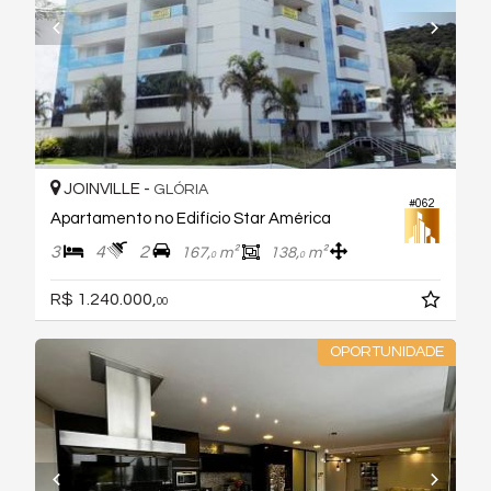
JOINVILLE -
GLÓRIA
#062
Apartamento no Edifício Star América
3
4
2
167,
m²
138,
m²
0
0
R$ 1.240.000,
00
OPORTUNIDADE