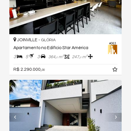
JOINVILLE -
GLÓRIA
#063
Apartamento no Edifício Star América
3
5
3
364,
m²
247,
m²
0
0
R$ 2.290.000,
00