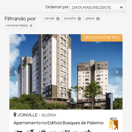
Ordenar por
DATA MAIS RECENTE
Filtrando por:
venda
joinville
glória
remover todos
DESCONTÔMETRO
JOINVILLE -
GLÓRIA
#003
Apartamento no Edifício Bosques de Palermo