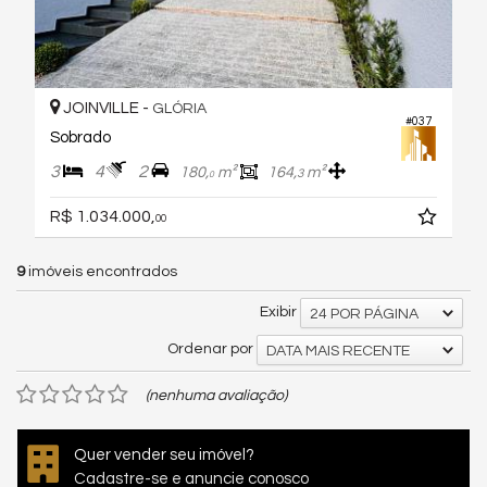
JOINVILLE -
GLÓRIA
#037
Sobrado
3
4
2
180,
m²
164,
m²
3
0
R$ 1.034.000,
00
9
imóveis encontrados
Exibir
24 POR PÁGINA
Ordenar por
DATA MAIS RECENTE
(nenhuma avaliação)
Quer vender seu imóvel?
Cadastre-se e anuncie conosco