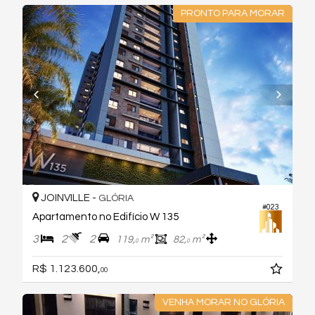
PRONTO PARA MORAR
JOINVILLE -
GLÓRIA
#023
Apartamento no Edifício W 135
3
2
2
119,
m²
82,
m²
0
0
R$ 1.123.600,
00
VENHA MORAR NO GLÓRIA