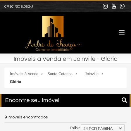
CRECI/SC 8.082-J
Imóveis à Venda em Joinville - Glória
Imóveis à Venda
Santa Catarina
Joinville
Glória
Encontre seu Imóvel
9
imóveis encontrados
Exibir
24 POR PÁGINA