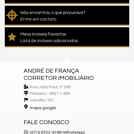
Não encontrou o que procurava?
Entre em contato
Meus imóveis Favoritos
Lista de imóveis adicionados
ANDRÉ DE FRANÇA
CORRETOR IMOBILIÁRIO
Rua João Paul, nº 280
Floresta - 89211-465
Joinville /
SC
mapa google
FALE CONOSCO
(47) 9.9703-9188 (WhatsApp)