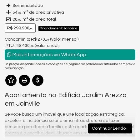
Semimobiliado
54,
m² de área privativa
00
80,
m² de área total
00
R$ 299.900,
financiamento bancário
00
Condomínio: R$ 270,
(valor mensal)
00
IPTU
: R$ 430,
(valor anual)
00
Mais Informações via WhatsApp
Os preços, disponibilidades e condições de pagamento poderão ser alterados sem prévia
comunicação.
Apartamento no Edifício Jardim Arezzo
em Joinville
Se você busca um imóvel que une localização estratégica,
excelente incidência solar e uma infraestrutura de lazer
pensada para toda a família, este apartamento no Residencial
Continuar Lendo...
Arezzo é a escolha ideal. Situado em um cenário que equilibra
a tranquilidade da natureza com a praticidade urbana, o