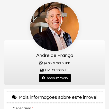
imóvel oferece fácil acesso tanto à BR-101 quanto ao Centro
de Joinville.
🏡 Detalhes do Apartamento (54 m² Privativos)
Localizado no 4º andar de um prédio com elevador, o imóvel
destaca-se pelo sol da manhã, que garante ambientes
iluminados e arejados:
Dormitórios: 2 quartos confortáveis.
André de França
Área Social: Salas de estar e jantar integradas, otimizando
o convívio.
(47) 9.9703-9188
Cozinha e Serviço: Cozinha funcional e lavanderia
CRECI 36.391-F
independente.
Diferencial: Sacada com churrasqueira e uma vista
mais imóveis
privilegiada.
Comodidade: Banheiro social e unidade semimobiliada,
pronta para morar.
Mais informações sobre este imóvel
🏊 Infraestrutura de Clube no Condomínio
Mensagem