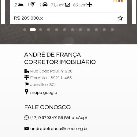
2
1
1
71,
m²
66,
m²
0
0
R$ 289.000,
00
ANDRÉ DE FRANÇA
CORRETOR IMOBILIÁRIO
Rua João Paul, nº 280
Floresta - 89211-465
Joinville /
SC
mapa google
FALE CONOSCO
(47) 9.9703-9188 (WhatsApp)
andredefranca@creci.org.br