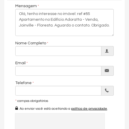
Piso Cerâmico
Mensagem
Piso Laminado
Infra para Ar Split
Móveis Planejados
Aceita Pet
Área de Serviço
Copa/Cozinha
Sacada com Churrasqueira
Nome Completo
Sala para 2 Ambientes
Banheiro Social
Características do Empreendimento
Email
Portão Eletrônico
Bicicletário
Gás Central
Telefone
*
campos obrigatórios
Ao enviar você está aceitando a
política de privacidade
.