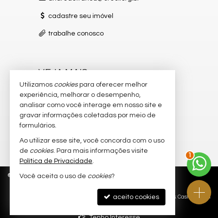
cadastre seu imóvel
trabalhe conosco
VEJA MAIS
Utilizamos
cookies
para oferecer melhor
receba nosso newsletter
experiência, melhorar o desempenho,
analisar como você interage em nosso site e
indicadores financeiros
gravar informações coletadas por meio de
imóveis favoritos
formulários.
Ao utilizar esse site, você concorda com o uso
mapa de imóveis
2
de
cookies
. Para mais informações visite
Política de Privacidade
.
©
2026
CRECI/SC 8.082-J
Política de Privacidade
Você aceita o uso de
cookies
?
aceito cookies
Site para imobiliárias
: Castel Digital
Tenho Interesse