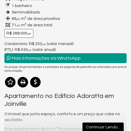
1 banheiro
Semimobiliado
66,
m² de área privativa
00
71,
m² de área total
00
R$ 289.000,
00
Condomínio: R$ 250,
(valor mensal)
00
IPTU
: R$ 430,
(valor anual)
00
Mais Informações via WhatsApp
Os preços, disponibilidades e condições de pagamento poderão ser alterados sem prévia
comunicação.
Apartamento no Edifício Adoratta em
Joinville
O imóvel que junta espaço, conforto e um preço que cabe no
seu bolso.
Continuar Lendo...
Este apartamento de 53 m² foi pensado para quem valoriza