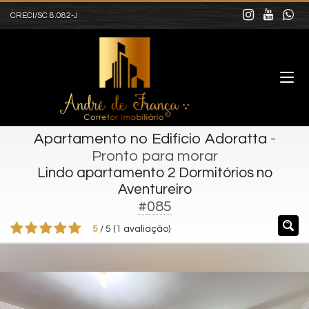
CRECI/SC 8.082-J
Apartamento no Edifício Adoratta
-
Pronto para morar
Lindo apartamento 2 Dormitórios no
Aventureiro
#085
5
/
5
(
1
avaliação)