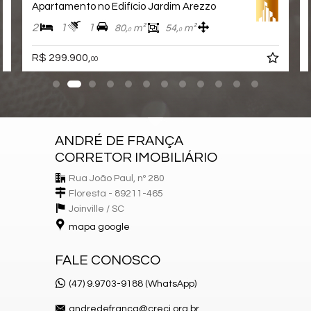
Apartamento no Edifício Jardim Arezzo
2
1
1
80,
m²
54,
m²
0
0
R$ 299.900,
00
ANDRÉ DE FRANÇA
CORRETOR IMOBILIÁRIO
Rua João Paul, nº 280
Floresta - 89211-465
Joinville /
SC
mapa google
FALE CONOSCO
(47) 9.9703-9188 (WhatsApp)
andredefranca@creci.org.br