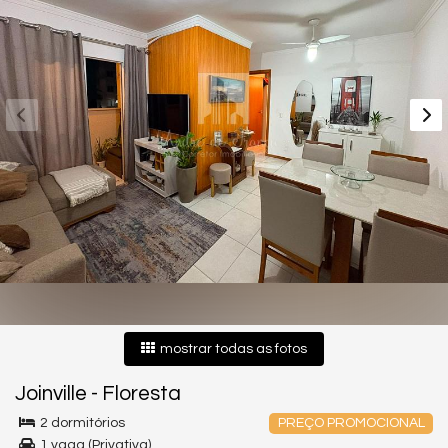
mostrar todas as fotos
Joinville
-
Floresta
2 dormitórios
PREÇO PROMOCIONAL
1 vaga (Privativa)